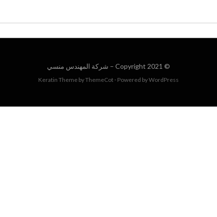
© Copyright 2021 –
شركة المهندس منسي
Keratin Theme by
ThemeCot
⋅
Powered by
WordPress